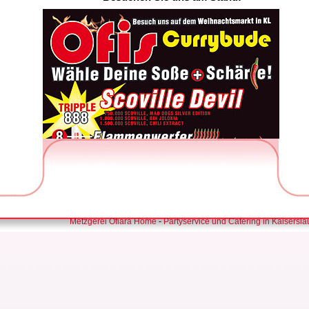
Metzgerei Ofiara Home
-
Partyservice und Catering in Kaisersla